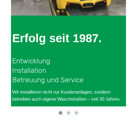
 seit 1987.
Gut berat
g
Projektentwicklun
umfassende Bera
und Service
geringe Wartungs
nicht nur Kundenanlagen, sondern
Wir behalten auch Zubehör 
igene Waschstraßen – seit 30 Jahren.
Blick und optimieren sämtli